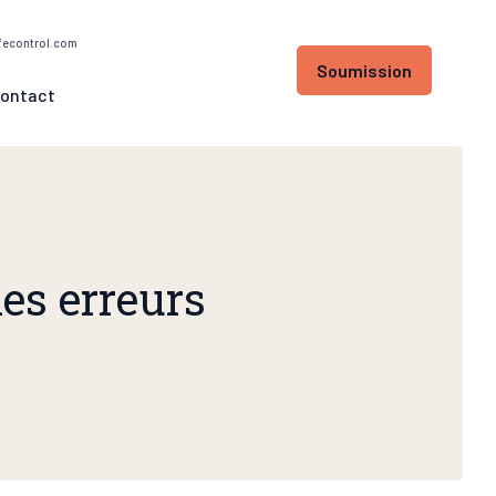
fecontrol.com
Soumission
ontact
les erreurs