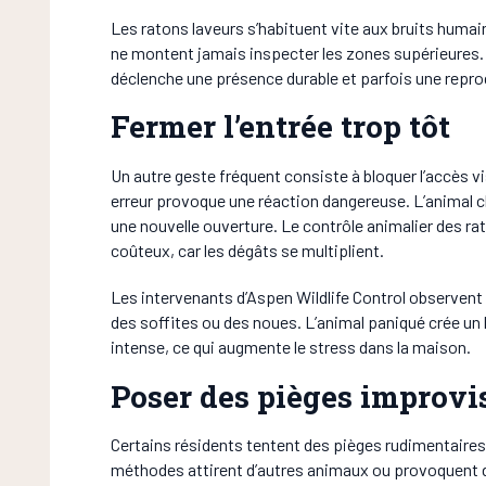
Les ratons laveurs s’habituent vite aux bruits humai
ne montent jamais inspecter les zones supérieures.
déclenche une présence durable et parfois une repro
Fermer l’entrée trop tôt
Un autre geste fréquent consiste à bloquer l’accès visi
erreur provoque une réaction dangereuse. L’animal ch
une nouvelle ouverture. Le contrôle animalier des ra
coûteux, car les dégâts se multiplient.
Les intervenants d’Aspen Wildlife Control observent
des soffites ou des noues. L’animal paniqué crée un b
intense, ce qui augmente le stress dans la maison.
Poser des pièges improvi
Certains résidents tentent des pièges rudimentaire
méthodes attirent d’autres animaux ou provoquent de