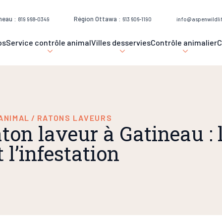
neau :
Région Ottawa :
819 968-0349
613 606-1190
info@aspenwildli
os
Service contrôle animal
Villes desservies
Contrôle animalier
C
ANIMAL
/
RATONS LAVEURS
ton laveur à Gatineau : 
 l’infestation