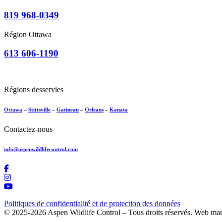
819 968-0349
Région Ottawa
613 606-1190
Régions desservies
Ottawa
–
Stittsville
–
Gatineau
–
Orleans
–
Kanata
Contactez-nous
info@aspenwildlifecontrol.com
Politiques de confidentialité et de protection des données
© 2025-2026 Aspen Wildlife Control – Tous droits réservés. Web ma