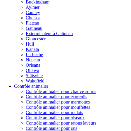
Buckingham
Aylmer
Cantley
Chelsea
Plateau
Gatineau
Exterminateur à Gatineau
Gloucester
Hull
Kanata
La Pêche
Nepean
Orleans
Ottawa
Stittsville
Wakefield
Contrôle animalier
Contrôle animalier pour chauve-souris
Contrôle animalier pour écureuils
Contrôle animalier pour marmottes
Contrôle animalier pour mouffettes
Contrôle animalier pour mulots
Contrôle animalier pour oiseaux
Contrôle animalier pour ratons laveurs
Contrôle animalier pour rats