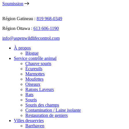
Soumission
Région Gatineau :
819 968-0349
Région Ottawa :
613 606-1190
info@aspenwildlifecontrol.com
À propos
Blogue
Service contrôle animal
Chauve souris
Écureuils
Marmottes
Moufettes
Oiseaux
Ratons Laveurs
Rats
Souris
Souris des champs
Contamination / Laine isolante
Restauration de geniers
Villes desservies
Barrhaven