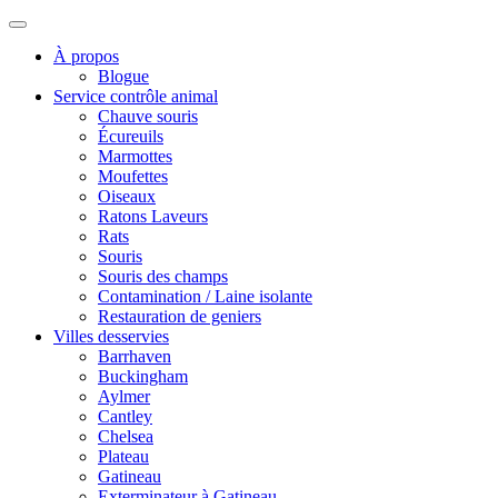
À propos
Blogue
Service contrôle animal
Chauve souris
Écureuils
Marmottes
Moufettes
Oiseaux
Ratons Laveurs
Rats
Souris
Souris des champs
Contamination / Laine isolante
Restauration de geniers
Villes desservies
Barrhaven
Buckingham
Aylmer
Cantley
Chelsea
Plateau
Gatineau
Exterminateur à Gatineau