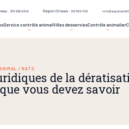
neau :
Région Ottawa :
819 968-0349
613 606-1190
info@aspenwildli
os
Service contrôle animal
Villes desservies
Contrôle animalier
C
ANIMAL
/
RATS
uridiques de la dératisat
 que vous devez savoir