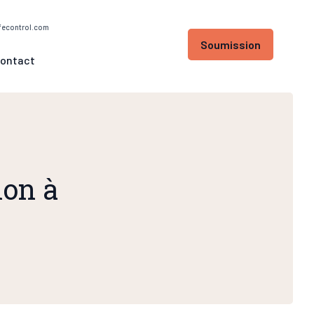
fecontrol.com
Soumission
ontact
ion à