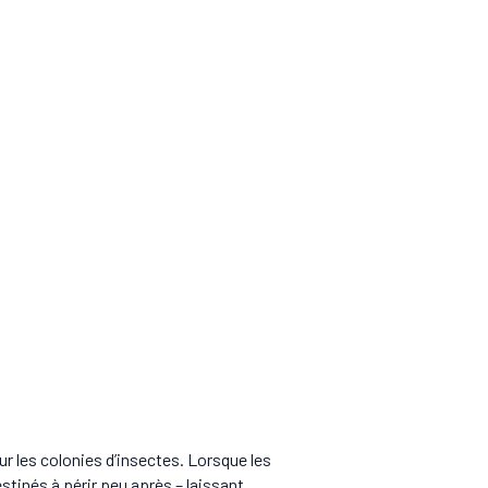
r les colonies d’insectes. Lorsque les
stinés à périr peu après – laissant