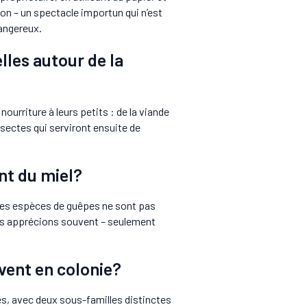
son – un spectacle importun qui n’est
angereux.
lles autour de la
urriture à leurs petits : de la viande
insectes qui serviront ensuite de
nt du miel?
ses espèces de guêpes ne sont pas
us apprécions souvent – seulement
vent en colonie?
es, avec deux sous-familles distinctes