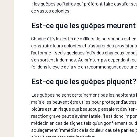
: les guêpes solitaires qui préfèrent faire cavalier s
de vastes colonies.
Est-ce que les guêpes meurent 
Chaque été, le destin de milliers de personnes est en
construire leurs colonies et s’assurer des provisions 
l’automne – seuls quelques individus chanceux capab
s’en sortent indemnes. Au printemps, cependant, ce
foi dans le cycle de la vie en recommençant avec une
Est-ce que les guêpes piquent?
Les guêpes ne sont certainement pas les habitants l
mais elles peuvent être utiles pour protéger d’autr
piqûre est un risque que beaucoup essaient d’éviter – 
réaction grave peut s’avérer fatale, il est donc im
médecin en cas de signes tels qu’un gonflement ou 
soulagement immédiat de la douleur causée par les pi
aider à atténuer votre inconfort.