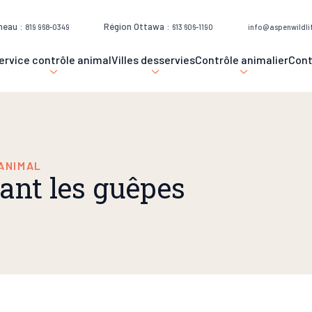
neau :
Région Ottawa :
819 968-0349
613 606-1190
info@aspenwildli
ervice contrôle animal
Villes desservies
Contrôle animalier
Con
ANIMAL
ant les guêpes