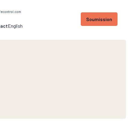
fecontrol.com
Soumission
English
tact