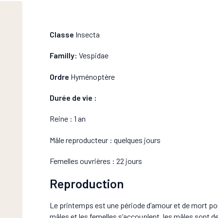
Classe
Insecta
Familly:
Vespidae
Ordre
Hyménoptère
Durée de vie :
Reine : 1 an
Mâle reproducteur : quelques jours
Femelles ouvrières : 22 jours
Reproduction
Le printemps est une période d’amour et de mort pou
mâles et les femelles s’accouplent, les mâles sont de