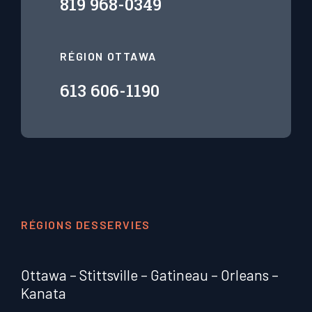
819 968-0349
RÉGION OTTAWA
613 606-1190
RÉGIONS DESSERVIES
Ottawa
–
Stittsville
–
Gatineau
–
Orleans
–
Kanata