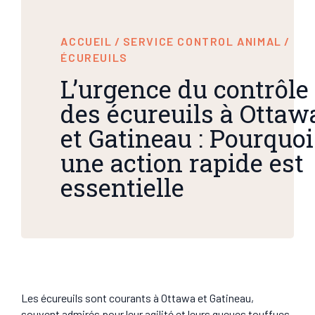
ACCUEIL
/
SERVICE CONTROL ANIMAL
/
ÉCUREUILS
L’urgence du contrôle
des écureuils à Ottaw
et Gatineau : Pourquoi
une action rapide est
essentielle
Les écureuils sont courants à Ottawa et Gatineau,
souvent admirés pour leur agilité et leurs queues touffues.