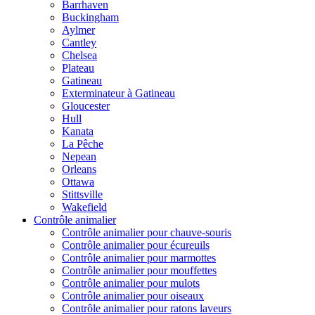
Barrhaven
Buckingham
Aylmer
Cantley
Chelsea
Plateau
Gatineau
Exterminateur à Gatineau
Gloucester
Hull
Kanata
La Pêche
Nepean
Orleans
Ottawa
Stittsville
Wakefield
Contrôle animalier
Contrôle animalier pour chauve-souris
Contrôle animalier pour écureuils
Contrôle animalier pour marmottes
Contrôle animalier pour mouffettes
Contrôle animalier pour mulots
Contrôle animalier pour oiseaux
Contrôle animalier pour ratons laveurs