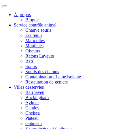
À propos
Blogue
Service contrôle animal
Chauve souris
Écureuils
Marmottes
Moufettes
Oiseaux
Ratons Laveurs
Rats
Souris
Souris des champs
Contamination / Laine isolante
Restauration de geniers
Villes desservies
Barrhaven
Buckingham
Aylmer
Cantley
Chelsea
Plateau
Gatineau
Exterminateur à Gatineau