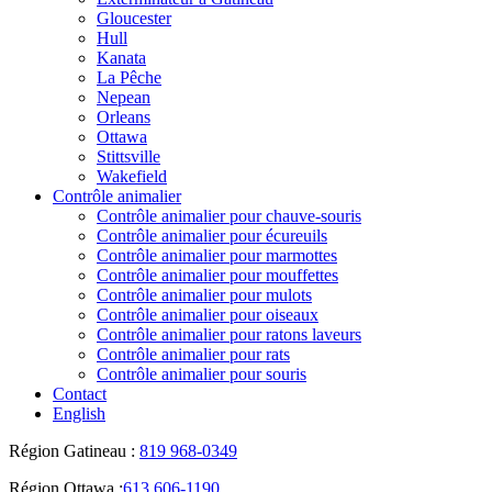
Gloucester
Hull
Kanata
La Pêche
Nepean
Orleans
Ottawa
Stittsville
Wakefield
Contrôle animalier
Contrôle animalier pour chauve-souris
Contrôle animalier pour écureuils
Contrôle animalier pour marmottes
Contrôle animalier pour mouffettes
Contrôle animalier pour mulots
Contrôle animalier pour oiseaux
Contrôle animalier pour ratons laveurs
Contrôle animalier pour rats
Contrôle animalier pour souris
Contact
English
Région Gatineau :
819 968-0349
Région Ottawa :
613 606-1190