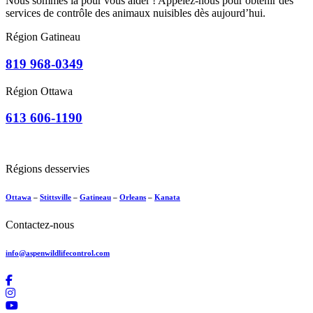
Nous sommes là pour vous aider ! Appelez-nous pour obtenir des
services de contrôle des animaux nuisibles dès aujourd’hui.
Région Gatineau
819 968-0349
Région Ottawa
613 606-1190
Régions desservies
Ottawa
–
Stittsville
–
Gatineau
–
Orleans
–
Kanata
Contactez-nous
info@aspenwildlifecontrol.com